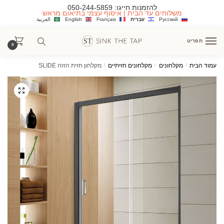
Ski
Ski
להזמנות חייגו:
050-244-5859
משלוחים עד הבית | איסוף עצמי בתיאום מראש
t
t
Русский
עִבְרִית
Français
English
العربية
navigatio
conten
תפריט
0
עמוד הבית
/
מקלחונים
/
מקלחונים חזיתיים
/
מקלחון חזית הזזה SLIDE