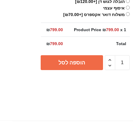
הובלה לגוש דן
[+₪120.00]
איסוף עצמי
משלוח דואר אקספרס
[+₪70.00]
₪
799.00
Product Price ₪
799.00
x 1
₪
799.00
Total
כמות
הוספה לסל
של
מוט
פינוק
בריסל
ארוך
בעיצוב
חדש
10110