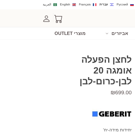
Русский
עִבְרִית
Français
English
العربية
אביזרים
מוצרי OUTLET
לחצן הפעלה
אומגה 20
לבן-כרום-לבן
₪
699.00
יחידות מידה-יח'