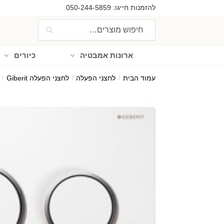
Ski
Ski
להזמנות חייגו:
050-244-5859
t
t
חיפוש
חיפוש
navigatio
conten
עבור:
ארונות אמבטיה
כיורים
עמוד הבית
/
לחצני הפעלה
/
לחצני הפעלה Giberit
/