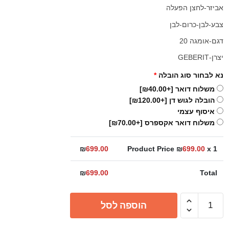
אביזר-לחצן הפעלה
צבע-לבן-כרום-לבן
דגם-אומגה 20
יצרן-GEBERIT
נא לבחור סוג הובלה
*
משלוח דואר
[+₪40.00]
הובלה לגוש דן
[+₪120.00]
איסוף עצמי
משלוח דואר אקספרס
[+₪70.00]
₪
699.00
Product Price ₪
699.00
x 1
₪
699.00
Total
כמות
הוספה לסל
של
לחצן