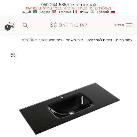
Ski
Ski
להזמנות חייגו:
050-244-5859
משלוחים עד הבית | איסוף עצמי בתיאום מראש
t
t
Русский
עִבְרִית
Français
English
العربية
navigatio
conten
תפריט
0
עמוד הבית
/
כיורים לאמבטיה
/
כיורי משטח
/
כיור משטח זכוכית 130ס"מ