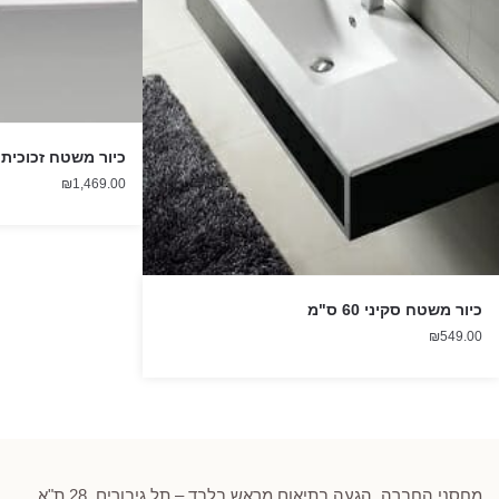
כיור משטח זכוכית 120 ס"מ שמאל
₪
1,469.00
כיור משטח סקיני 60 ס"מ
₪
549.00
מחסני החברה, הגעה בתיאום מראש בלבד – תל גיבורים, 28 ת"א