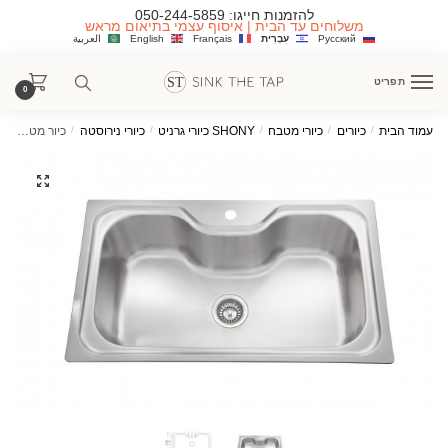
Ski
Ski
להזמנות חייגו:
050-244-5859
משלוחים עד הבית | איסוף עצמי בתיאום מראש
t
t
Русский
עִבְרִית
Français
English
العربية
navigatio
conten
תפריט
0
עמוד הבית
/
כיורים
/
כיורי מטבח
/
SHONY כיורי גרניט
/
כיורי נירוסטה
/
כיור מטבח פרידוט נירוסטה בודד גדול