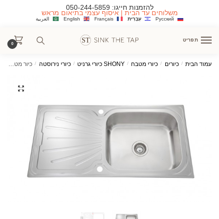
Ski
Ski
להזמנות חייגו:
050-244-5859
משלוחים עד הבית | איסוף עצמי בתיאום מראש
t
t
Русский
עִבְרִית
Français
English
العربية
navigatio
conten
תפריט
0
עמוד הבית
/
כיורים
/
כיורי מטבח
/
SHONY כיורי גרניט
/
כיורי נירוסטה
/
כיור מטבח נופך נירוסטה בודד עם משטח