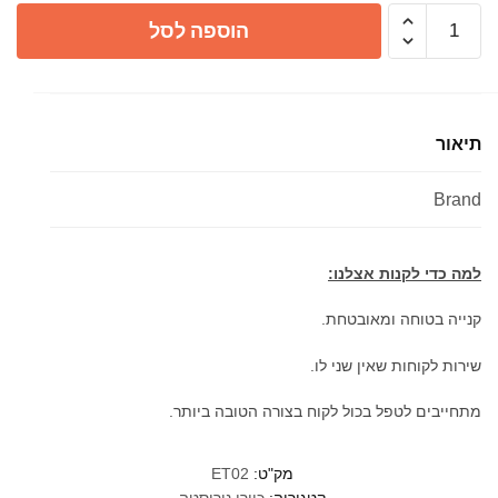
כמות
הוספה לסל
של
כיור
מטבח
נופך
תיאור
נירוסטה
בודד
Brand
עם
משטח
למה כדי לקנות אצלנו:
קנייה בטוחה ומאובטחת.
שירות לקוחות שאין שני לו.
מתחייבים לטפל בכול לקוח בצורה הטובה ביותר.
מק"ט:
ET02