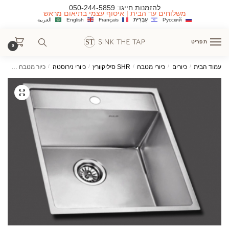
Ski
Ski
להזמנות חייגו:
050-244-5859
משלוחים עד הבית | איסוף עצמי בתיאום מראש
t
t
Русский
עִבְרִית
Français
English
العربية
navigatio
conten
תפריט
0
עמוד הבית
/
כיורים
/
כיורי מטבח
/
SHR סיליקוורץ
/
כיורי נירוסטה
/
כיור מטבח מילאנו נירוסטה בודד