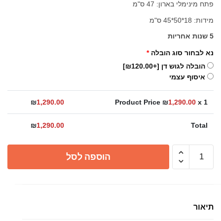
פתח מינימלי בארון: 47 ס"מ
מידות: 18*50*45 ס"מ
5 שנות אחריות
נא לבחור סוג הובלה
*
הובלה לגוש דן
[+₪120.00]
איסוף עצמי
₪
1,290.00
Product Price ₪
1,290.00
x 1
₪
1,290.00
Total
כמות
הוספה לסל
של
כיור
מטבח
מילאנו
תיאור
נירוסטה
בודד