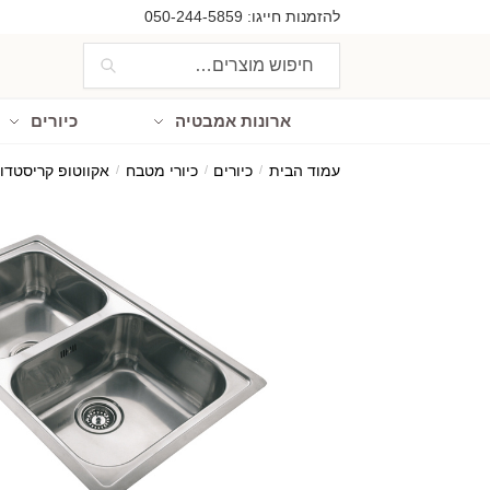
Ski
Ski
להזמנות חייגו:
050-244-5859
t
t
חיפוש
חיפוש
navigatio
conten
עבור:
ארונות אמבטיה
כיורים
עמוד הבית
/
כיורים
/
כיורי מטבח
/
אקווטופ קריסטדור