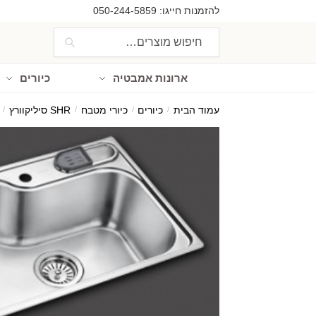
Ski
Ski
להזמנות חייגו:
050-244-5859
t
t
חיפוש
חיפוש
navigatio
conten
עבור:
ארונות אמבטיה
כיורים
עמוד הבית
/
כיורים
/
כיורי מטבח
/
SHR סיליקוורץ
/