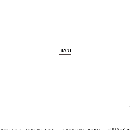
תיאור
ק"ט:
ol-539
קטגוריה:
כיורי נירוסטה
תגיות:
כיור מטבח
,
כיור נירוסטה