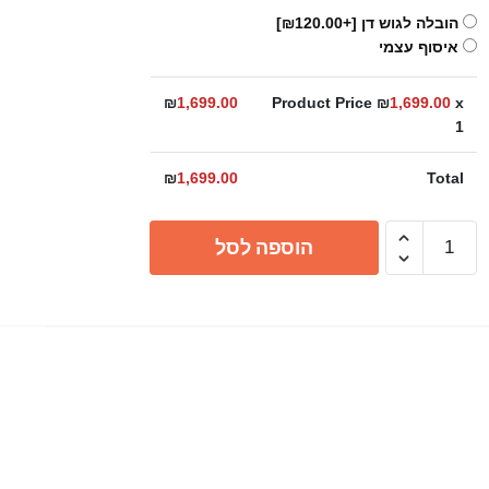
הובלה לגוש דן
[+₪120.00]
איסוף עצמי
₪
1,699.00
Product Price ₪
1,699.00
x
1
₪
1,699.00
Total
כמות
הוספה לסל
של
כיור
מטבח
ברקת
נירוסטה
בודד