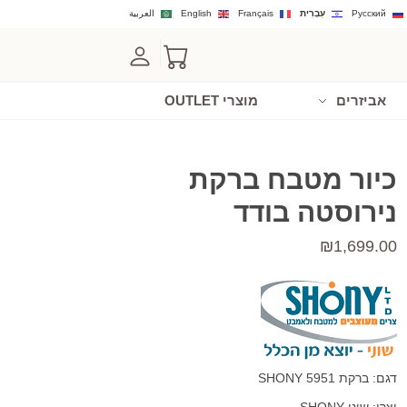
Русский
עִבְרִית
Français
English
العربية
אביזרים
מוצרי OUTLET
כיור מטבח ברקת
נירוסטה בודד
₪
1,699.00
דגם: ברקת 5951 SHONY