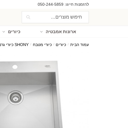
Ski
Ski
להזמנות חייגו:
050-244-5859
t
t
חיפוש
חיפוש
navigatio
conten
עבור:
ארונות אמבטיה
כיורים
עמוד הבית
/
כיורים
/
כיורי מטבח
/
SHONY כיורי גרניט