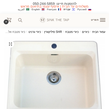
Ski
Ski
להזמנות חייגו:
050-244-5859
משלוחים עד הבית | איסוף עצמי בתיאום מראש
t
t
Русский
עִבְרִית
Français
English
العربية
navigatio
conten
תפריט
0
עמוד הבית
/
כיורים
/
כיורי מטבח
/
SHR סיליקוורץ
/
כיורי גרניט
/
כיור מטבח אלסקה סיליקוורץ בודד