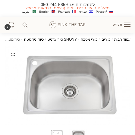
Ski
Ski
להזמנות חייגו:
050-244-5859
משלוחים עד הבית | איסוף עצמי בתיאום מראש
t
t
Русский
עִבְרִית
Français
English
العربية
navigatio
conten
תפריט
0
עמוד הבית
/
כיורים
/
כיורי מטבח
/
SHONY כיורי גרניט
/
כיורי נירוסטה
/
כיור מטבח אודם נירוסטה בודד