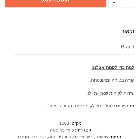
של
כיור
מטבח
אודם
תיאור
נירוסטה
בודד
Brand
למה כדי לקנות אצלנו:
קנייה בטוחה ומאובטחת.
שירות לקוחות שאין שני לו.
מתחייבים לטפל בכול לקוח בצורה הטובה ביותר.
מק"ט:
1003
קטגוריה:
כיורי נירוסטה
תגיות:
shony
,
כיור מטבח
,
כיור נירוסטה
,
שוני כיור מטבח