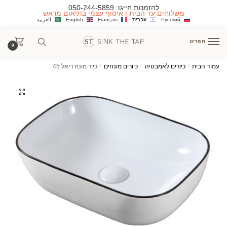
Ski
Ski
להזמנות חייגו:
050-244-5859
משלוחים עד הבית | איסוף עצמי בתיאום מראש
t
t
Русский
עִבְרִית
Français
English
العربية
navigatio
conten
תפריט
0
עמוד הבית
/
כיורים לאמבטיה
/
כיורים מונחים
/
כיור מונח ריאל 45