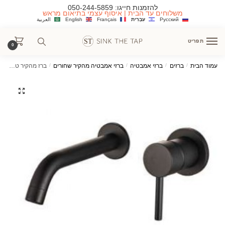
Ski
Ski
להזמנות חייגו:
050-244-5859
משלוחים עד הבית | איסוף עצמי בתיאום מראש
t
t
Русский
עִבְרִית
Français
English
العربية
navigatio
conten
תפריט
0
עמוד הבית
/
ברזים
/
ברזי אמבטיה
/
ברזי אמבטיה מהקיר שחורים
/
ברז מהקיר טל במגוון גימורים לכיור אמבטיה