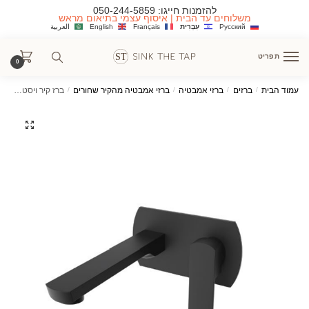
Ski
Ski
להזמנות חייגו:
050-244-5859
משלוחים עד הבית | איסוף עצמי בתיאום מראש
t
t
Русский
עִבְרִית
Français
English
العربية
navigatio
conten
תפריט
0
עמוד הבית
/
ברזים
/
ברזי אמבטיה
/
ברזי אמבטיה מהקיר שחורים
/
ברז קיר ויסטה שחור מט