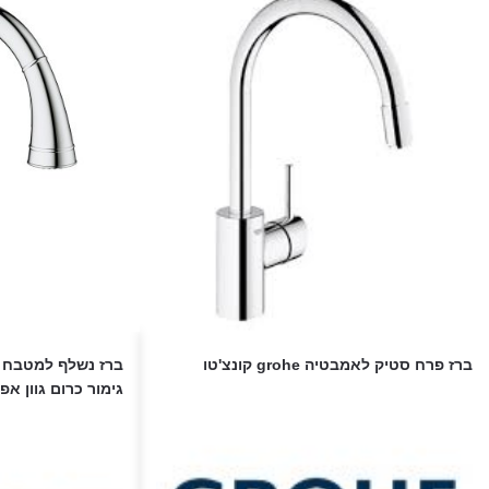
ברז פרח סטיק לאמבטיה grohe קונצ'טו
גימור כרום גוון אפו