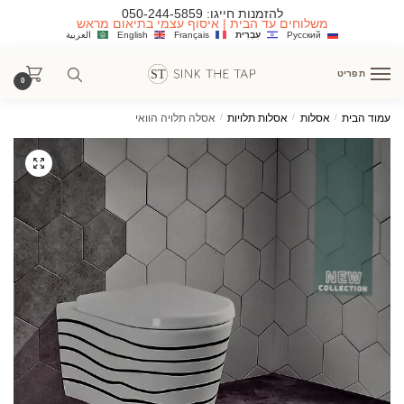
Ski
Ski
להזמנות חייגו:
050-244-5859
משלוחים עד הבית | איסוף עצמי בתיאום מראש
t
t
Русский
עִבְרִית
Français
English
العربية
navigatio
conten
תפריט
0
עמוד הבית
/
אסלות
/
אסלות תלויות
/
אסלה תלויה הוואי