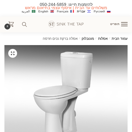
Ski
Ski
להזמנות חייגו:
050-244-5859
משלוחים עד הבית | איסוף עצמי בתיאום מראש
t
t
Русский
עִבְרִית
Français
English
العربية
navigatio
conten
תפריט
0
עמוד הבית
/
אסלות
/
מונובלוק
/
אסלה ברקת נכים חרסה