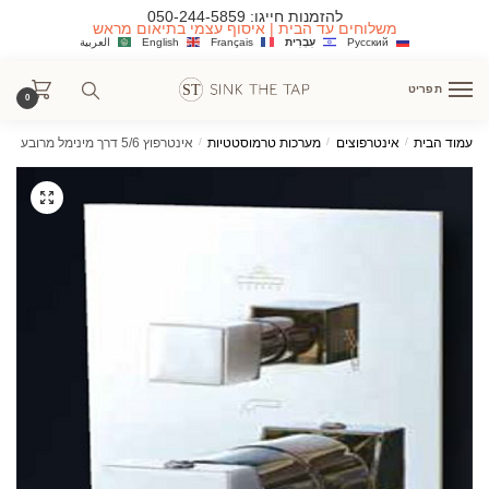
Ski
Ski
להזמנות חייגו:
050-244-5859
משלוחים עד הבית | איסוף עצמי בתיאום מראש
t
t
Русский
עִבְרִית
Français
English
العربية
navigatio
conten
תפריט
0
עמוד הבית
/
אינטרפוצים
/
מערכות טרמוסטטיות
/
אינטרפוץ 5/6 דרך מינימל מרובע