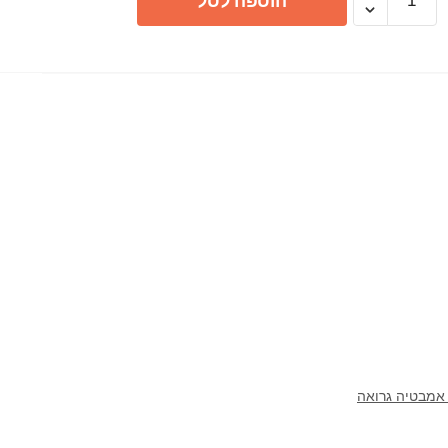
הוספה לסל
של
אינטרפוץ
3
דרך
GROHE
יורו
קוסמו
 אמבטיה גרואה