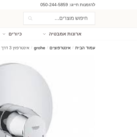
Ski
Ski
להזמנות חייגו:
050-244-5859
t
t
חיפוש
חיפוש
navigatio
conten
עבור:
ארונות אמבטיה
כיורים
עמוד הבית
/
אינטרפוצים
/
grohe
/
אינטרפוץ 3 דרך GROHE יורו קוסמו