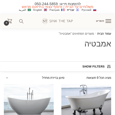
Ski
Ski
להזמנות חייגו:
050-244-5859
משלוחים עד הבית | איסוף עצמי בתיאום מראש
t
t
Русский
עִבְרִית
Français
English
العربية
navigatio
conten
תפריט
0
עמוד הבית
/
מוצרים המתויגים “אמבטיה”
אמבטיה
SHOW FILTERS
מציג הכל 9 תוצאות