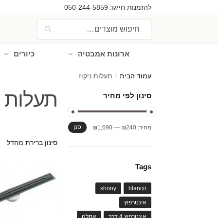
Ski
Ski
להזמנות חייגו:
050-244-5859
t
t
חיפוש
חיפוש
navigatio
conten
עבור:
ארונות אמבטיה
כיורים
עמוד הבית
/
תעלות ניקוז
תעלות נ
סינון לפי מחיר
מחיר
מחיר
סנן
מחיר:
₪240
—
₪1,690
מינימלי
מקסימלי
Tags
shony
blanco
אינטרפוץ
אינטרפוץ 4 דרך
אסלה