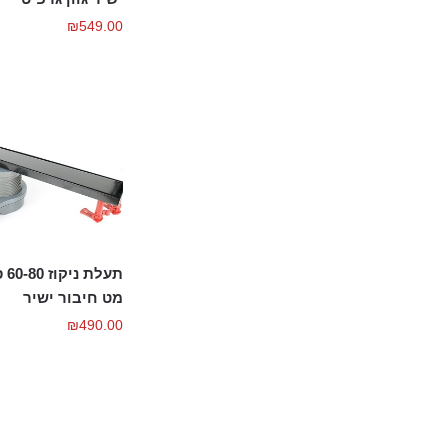
₪
549.00
תעל
מט חיבור ישיר
₪
490.00