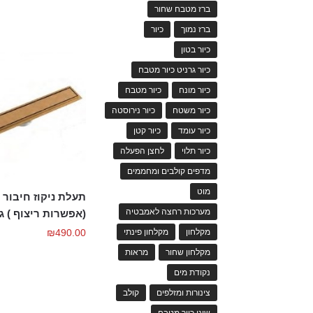
ברז מטבח שחור
ברז נמוך
כיור
כיור בטון
כיור גרניט כיור מטבח
כיור מונח
כיור מטבח
כיור משטח
כיור נירוסטה
כיור עומד
כיור קטן
כיור תלוי
לחצן הפעלה
מדפים קולבים ומחממים
מוט
תעלת ניקוז חיבור 
מערכות רחצה לאמבטיה
(אפשרות ריצוף ) גוו
מקלחון
מקלחון פינתי
₪
490.00
מקלחון שחור
מראות
נקודת מים
צינורות ומזלפים
קולב
שוני כיור מטבח