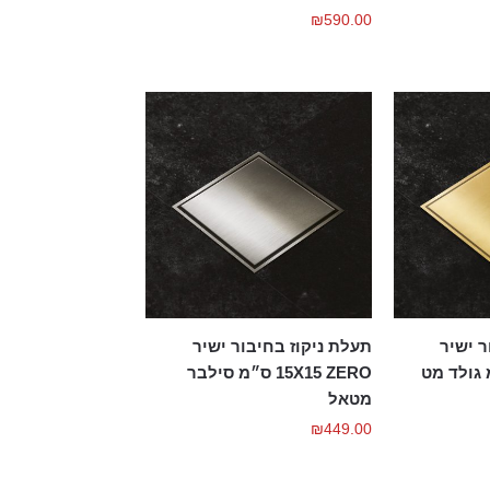
₪
590.00
ר ישיר
תעלת ניקוז בחיבור ישיר
15X15 ZERO ס״מ סילבר
מטאל
₪
449.00