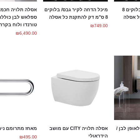
מיכל הדחה לקיר בלוקים 8
מיכל הדחה לקיר גבס/ בלוקים
אסלה תלויה חכמה
ל אסלה
8 ס"מ דק להתקנת כל אסלה
ספלאש לבן כוללת
טורנדו ולוח בקרה
₪
749.00
₪
6,490.00
לה תלויה PRO לאופן לבן /
אסלה תלויה CITY עם מושב
מאחז מתרומם ניר
הידראולי
₪
495.00