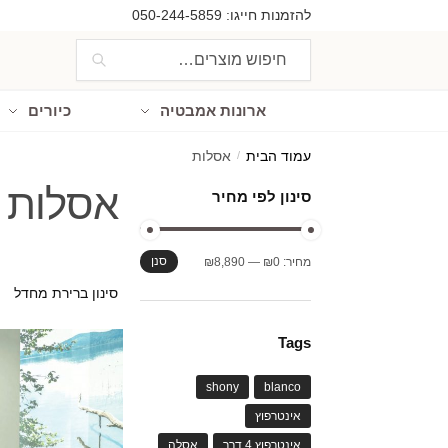
Ski
Ski
להזמנות חייגו:
050-244-5859
t
t
חיפוש
חיפוש
navigatio
conten
עבור:
ארונות אמבטיה
כיורים
עמוד הבית
/
אסלות
אסלות
סינון לפי מחיר
מחיר
מחיר
סנן
מחיר:
₪0
—
₪8,890
מינימלי
מקסימלי
Tags
shony
blanco
אינטרפוץ
אינטרפוץ 4 דרך
אסלה