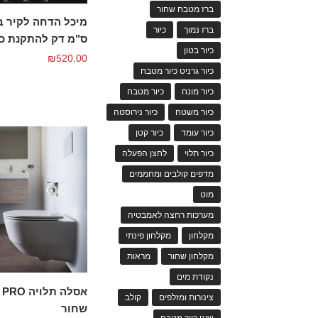
ברז מטבח שחור
ברז נמוך
כיור
ס"מ דק להתקנת כ
כיור בטון
₪
520.00
כיור גרניט כיור מטבח
כיור מונח
כיור מטבח
כיור משטח
כיור נירוסטה
כיור עומד
כיור קטן
כיור תלוי
לחצן הפעלה
מדפים קולבים ומחממים
מוט
מערכות רחצה לאמבטיה
מקלחון
מקלחון פינתי
מקלחון שחור
מראות
נקודת מים
אס
צינורות ומזלפים
קולב
שחור
שוני כיור מטבח