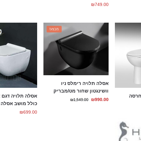
₪
749.00
מבצע!
אסלה תלויה רימלס ניו
וושינגטון שחור מט/מבריק
חרסה
אסלה תלויה דגם א
המחיר
המחיר
₪
990.00
₪
1,549.00
כולל מושב אסלה 
הנוכחי
המקורי
₪
699.00
היה:
הוא:
₪1,549.00.
₪990.00.