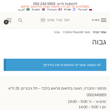
Ski
Ski
להזמנות חייגו:
050-244-5859
משלוחים עד הבית | איסוף עצמי בתיאום מראש
t
t
Русский
עִבְרִית
Français
English
العربية
navigatio
conten
תפריט
0
עמוד הבית
/
מוצר Colors Faucets
/
גבוה
גבוה
לא נמצאו מוצרים התואמים את בחירתך.
מחסני החברה, הגעה בתיאום מראש בלבד – תל גיבורים, 28 ת"א
0502
445859
ימים א' – ה' 9:00 – 19:00
יום ו' 9:00 – 14:00